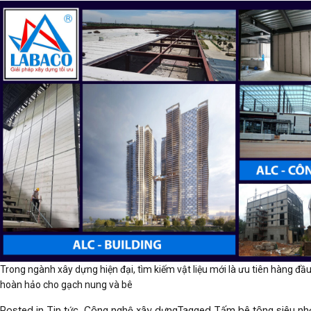
Trong ngành xây dựng hiện đại, tìm kiếm vật liệu mới là ưu tiên hàng đầ
hoàn hảo cho gạch nung và bê
Posted in
Tin tức
,
Công nghệ xây dựng
Tagged
Tấm bê tông siêu nh