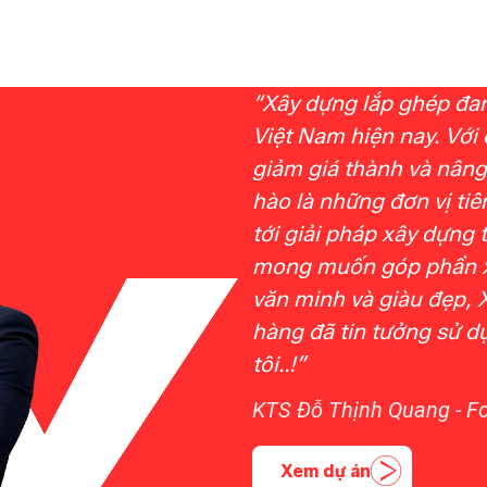
“Xây dựng lắp ghép đang
Việt Nam hiện nay. Với 
giảm giá thành và nâng
hào là những đơn vị ti
tới giải pháp xây dựng 
mong muốn góp phần x
văn minh và giàu đẹp,
hàng đã tin tưởng sử d
tôi..!”
KTS Đỗ Thịnh Quang - 
Xem dự án