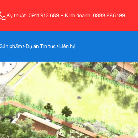
Kỹ thuật: 0911.913.689
–
Kinh doanh: 0888.886.199
Sản phẩm
Dự án
Tin tức
Liên hệ