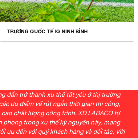
TRƯỜNG QUỐC TẾ IQ NINH BÌNH
 dần trở thành xu thế tất yếu ở thị trường
các ưu điểm về rút ngắn thời gian thi công,
 cao chất lượng công trình. XD LABACO tự
ên phong trong xu thế kỷ nguyên này, mang
tối ưu đến với quý khách hàng và đối tác. Với