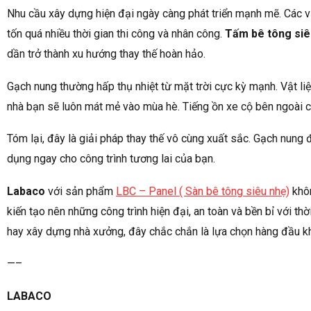
Nhu cầu xây dựng hiện đại ngày càng phát triển mạnh mẽ. Các vậ
tốn quá nhiều thời gian thi công và nhân công.
Tấm bê tông siê
dần trở thành xu hướng thay thế hoàn hảo.
Gạch nung thường hấp thụ nhiệt từ mặt trời cực kỳ mạnh. Vật liệu
nhà bạn sẽ luôn mát mẻ vào mùa hè. Tiếng ồn xe cộ bên ngoài cũ
Tóm lại, đây là giải pháp thay thế vô cùng xuất sắc. Gạch nung 
dụng ngay cho công trình tương lai của bạn.
Labaco
với sản phẩm
LBC – Panel ( Sàn bê tông siêu nhẹ)
khôn
kiến tạo nên những công trình hiện đại, an toàn và bền bỉ với th
hay xây dựng nhà xưởng, đây chắc chắn là lựa chọn hàng đầu k
—–
LABACO