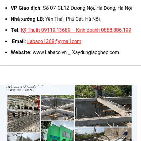
VP Giao dịch:
Số 07-CL12 Dương Nội, Hà Đông, Hà Nội
Nhà xưởng LB:
Yên Thái, Phú Cát, Hà Nội.
Tel:
Kỹ Thuật 09119.13689 _ Kinh doanh 0888.886.199
Email:
Labaco1368@gmail.com
Website:
www.Labaco.vn _ Xaydunglapghep.com