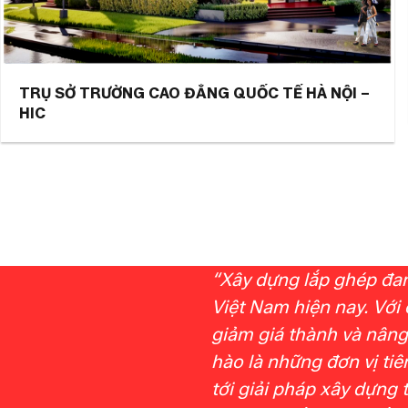
TRỤ SỞ TRƯỜNG CAO ĐẲNG QUỐC TẾ HÀ NỘI –
HIC
“Xây dựng lắp ghép đang
Việt Nam hiện nay. Với 
giảm giá thành và nâng
hào là những đơn vị ti
tới giải pháp xây dựng 