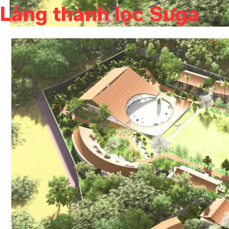
Làng thanh lọc Sưga