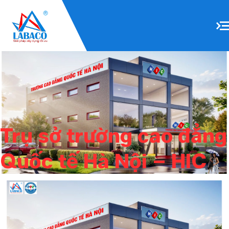
Bỏ qua điều hướng
Trụ sở trường cao đẳng
Quốc tế Hà Nội – HIC