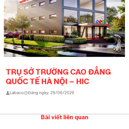
TRỤ SỞ TRƯỜNG CAO ĐẲNG
QUỐC TẾ HÀ NỘI – HIC
Labaco
Đăng ngày: 29/06/2026
Bài viết liên quan